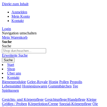
Direkt zum Inhalt
Anmelden
Mein Konto
Kontakt
Login
Navigation umschalten
Mein Warenkorb
Suche
Suche
Erweiterte Suche
Suche
Start
Shop
Über uns
Kontakt
Bienenprodukte
Gelee-Royale
Honig
Pollen
Propolis
Lebensmittel
Honigsüsswaren
Gummibärchen
Tee
Spirituosen
Gesichts- und Körperpflege
Gesichtspflege/Handpflege
Kleine
Größen / Proben
Körperlotion/Creme
Spezial-Körperpflege
Öle