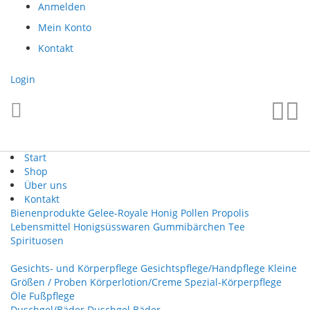
Direkt
Anmelden
zum
Mein Konto
Inhalt
Kontakt
Login
Such
Me
Start
Shop
Über uns
Kontakt
Bienenprodukte
Gelee-Royale
Honig
Pollen
Propolis
Lebensmittel
Honigsüsswaren
Gummibärchen
Tee
Spirituosen
Gesichts- und Körperpflege
Gesichtspflege/Handpflege
Kleine
Größen / Proben
Körperlotion/Creme
Spezial-Körperpflege
Öle
Fußpflege
Duschgel/Bäder
Duschgel
Bäder