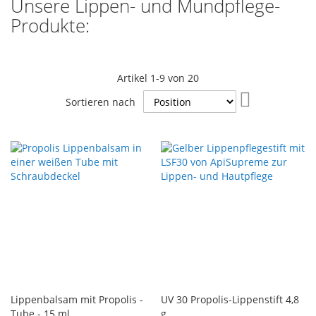
Unsere Lippen- und Mundpflege-
Produkte:
Artikel
1
-
9
von
20
In
Sortieren nach
absteigender
Reihenfolge
Lippenbalsam mit Propolis -
UV 30 Propolis-Lippenstift 4,8
Tube - 15 ml
g