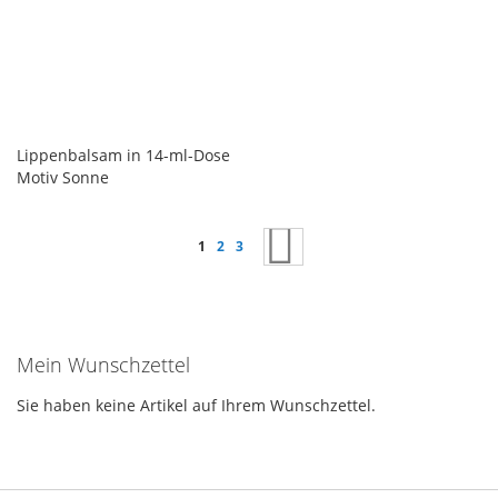
Lippenbalsam in 14-ml-Dose
Motiv Sonne
Seite
Sie lesen gerade Seite
Seite
Seite
Seite
Weiter
1
2
3
Mein Wunschzettel
Sie haben keine Artikel auf Ihrem Wunschzettel.