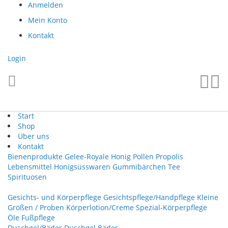
Direkt
Anmelden
zum
Mein Konto
Inhalt
Kontakt
Login
Such
Me
Start
Shop
Über uns
Kontakt
Bienenprodukte
Gelee-Royale
Honig
Pollen
Propolis
Lebensmittel
Honigsüsswaren
Gummibärchen
Tee
Spirituosen
Gesichts- und Körperpflege
Gesichtspflege/Handpflege
Kleine
Größen / Proben
Körperlotion/Creme
Spezial-Körperpflege
Öle
Fußpflege
Duschgel/Bäder
Duschgel
Bäder