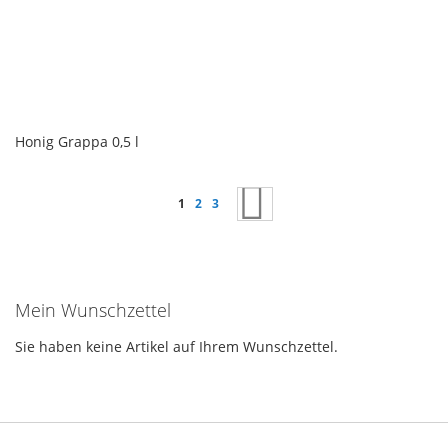
Honig Grappa 0,5 l
Seite
Sie lesen gerade Seite
Seite
Seite
Seite
Weiter
1
2
3
Mein Wunschzettel
Sie haben keine Artikel auf Ihrem Wunschzettel.